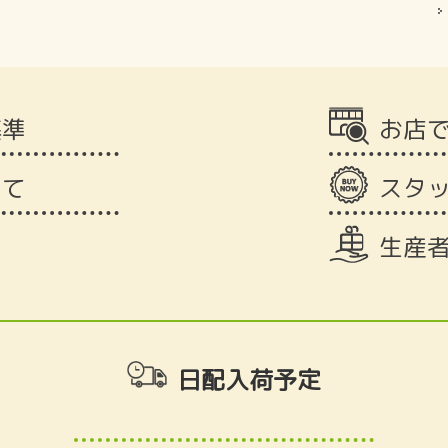
基準
お店
いて
スタ
生産
日配入荷予定