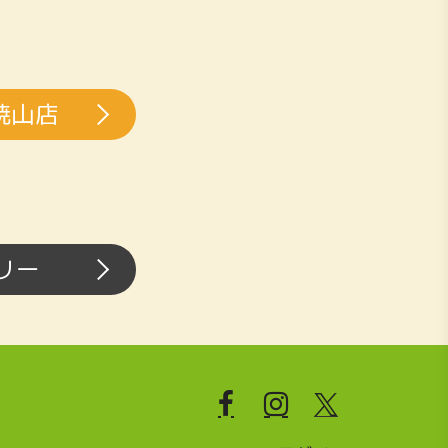
焼山店
リー