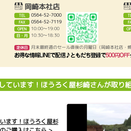
岡崎本社店
0564-52-7000
TEL
T
0564-52-7119
FAX
F
10:00～19:00
OPEN
OP
10:30〜18:30
日・月
月末最終週のセール直後の月曜日（岡崎本社店・
定休日
しています！ほうろく屋杉崎さんが取り
います！ほうろく屋杉
のご購入はこちら >