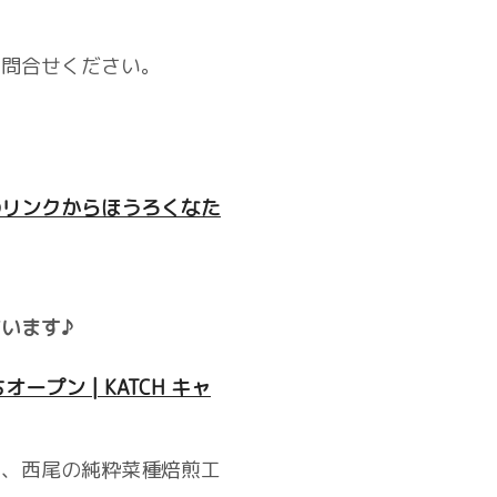
お問合せください。
のリンクからほうろくなた
います♪
プン | KATCH キャ
み、西尾の純粋菜種焙煎工