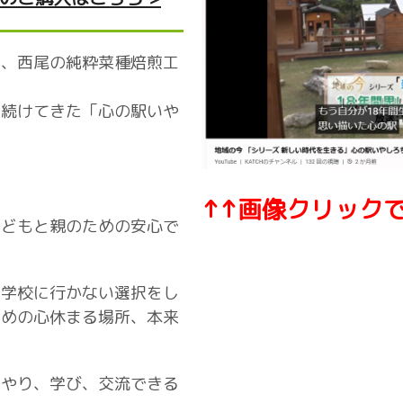
み、西尾の純粋菜種焙煎工
り続けてきた「心の駅いや
↑↑画像クリックで
子どもと親のための安心で
や学校に行かない選択をし
めの心休ま​る場所、本来
をやり、学び、交流できる