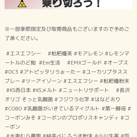
※一部季節限定及び取寄商品もございますので予めご
了承ください。
#エスエフシー #枇杷種茶 #モアレモン #レモンマ
ートルのど飴 #Em生活 #EMXゴールド #オーブス
#DC3 #アトピッタリうぉーたー #ユーカリプタスス
プレー #ツーアイゾーン #エスエフシー #枇杷種粉末
#KS西日本 #KSメルト #ニュートリサポート #長沢
オリゴ そっと乳酸菌 #フジワラ化学 #はなどおり
#COBO #乳酸菌がいきているマイグルト #第一酵母 #
コーボンみそ #コーボンのプロポリスキャンディ #コ
ーボン
#水車むら農園 #緑茶べにふうき粉末 #小川生薬 #国