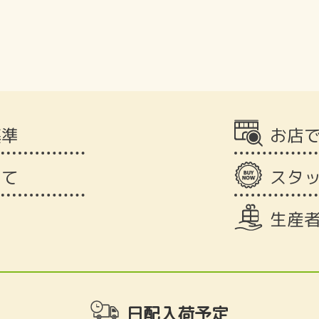
基準
お店
いて
スタ
生産
日配入荷予定