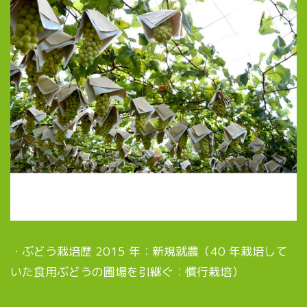
・ぶどう栽培歴 2015 年：新規就農（40 年栽培して
いた食用ぶどうの圃場を引継ぐ：慣行栽培）