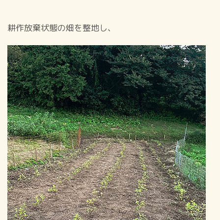
耕作放棄状態の畑を整地し、