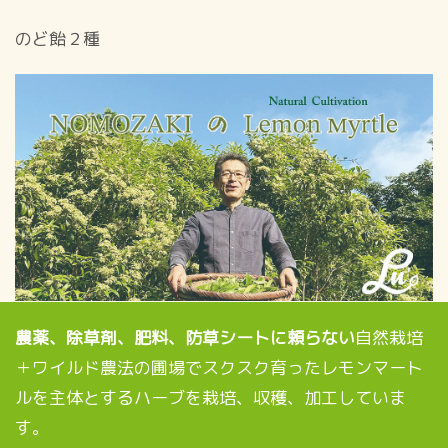
のど飴２種
農薬、除草剤、肥料、防草シートに頼らない
自然栽培
＋ワイルド農法の圃場でスクスク育ったレモンマート
ルを主体とするハーブを栽培、収穫、加工していま
す。