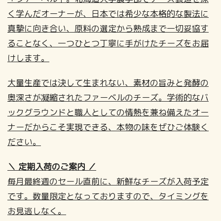
く学んだオーナーが、日本では希少な本格的な製法に
真摯に向き合い、原料の選定から熟成まで一切妥協す
ることなく、一つひとつ丁寧に手がけたチーズをお届
けします。
大量生産では決して生まれない、素材の旨みと発酵の
奥深さが凝縮されたファーベルのチーズ。学術的なバ
ックグラウンドと職人としての情熱を兼ね備えたオー
ナーだからこそ実現できる、本物の味をぜひご体験く
ださい。
＼ 定期入荷のご案内 ／
毎月最終週のセール直前に、新鮮なチーズが入荷予定
です。数量限定となっておりますので、タイミングを
お見逃しなく。