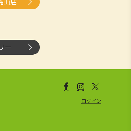
焼山店
リー
ログイン