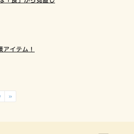
日は「食」から見直し
策アイテム！
9
»