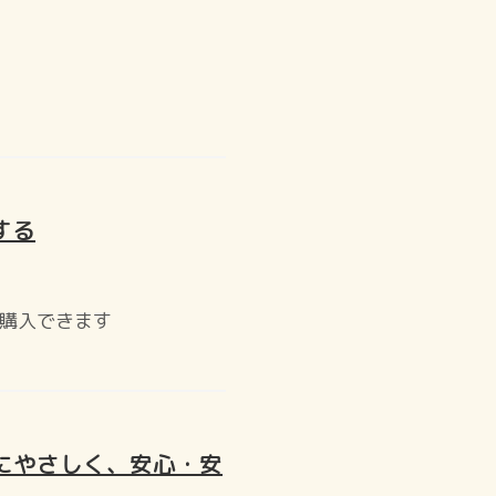
する
で購入できます
境にやさしく、安心・安